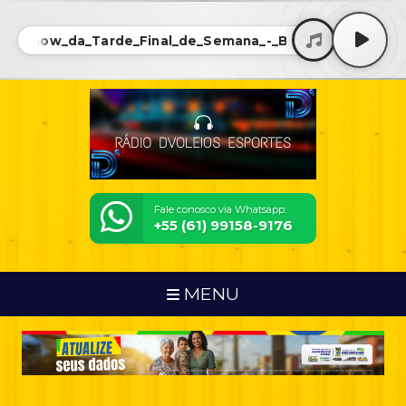
6 - Show_da_Tarde_Final_de_Semana_-_Bloco_06 • 1306 
Fale conosco via Whatsapp:
+55 (61) 99158-9176
MENU