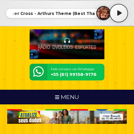
stopher Cross - Arthurs Theme (Best That You Can Do) • 
Fale conosco via Whatsapp:
+55 (61) 99158-9176
MENU