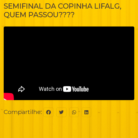
SEMIFINAL DA COPINHA LIFALG,
QUEM PASSOU????
Compartilhe: